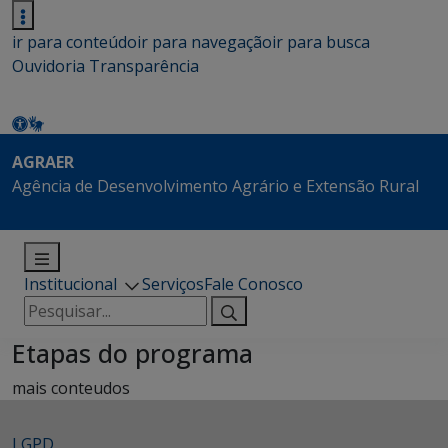
ir para conteúdo
ir para navegação
ir para busca
Ouvidoria
Transparência
AGRAER
Agência de Desenvolvimento Agrário e Extensão Rural
Institucional
Serviços
Fale Conosco
Pesquisar
por:
Etapas do programa
mais conteudos
LGPD