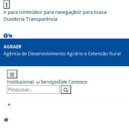
ir para conteúdo
ir para navegação
ir para busca
Ouvidoria
Transparência
AGRAER
Agência de Desenvolvimento Agrário e Extensão Rural
Institucional
Serviços
Fale Conosco
Pesquisar
por: